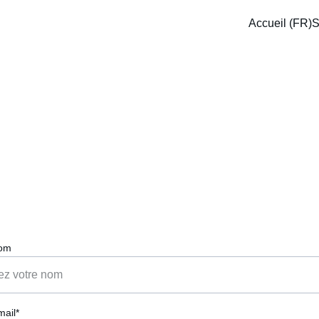
Accueil (FR)
S
Contactez-nous
Parlez-nous de votre projet digital, nous sommes à 
votre écoute.
nom
mail*